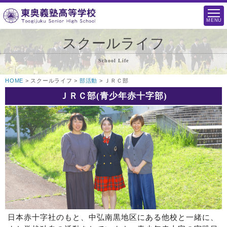
MENU
スクールライフ
School Life
HOME
> スクールライフ >
部活動
> ＪＲＣ部
ＪＲＣ部(青少年赤十字部)
日本赤十字社のもと、中弘南黒地区にある他校と一緒に、