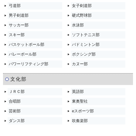
弓道部
女子剣道部
▶
▶
男子剣道部
硬式野球部
▶
▶
サッカー部
水泳部
▶
▶
スキー部
ソフトテニス部
▶
▶
バスケットボール部
バドミントン部
▶
▶
バレーボール部
ボクシング部
▶
▶
パワーリフティング部
カヌー部
▶
▶
文化部
ＪＲＣ部
英語部
▶
▶
合唱部
東奥聖社
▶
▶
芸術部
eスポーツ部
▶
▶
ダンス部
吹奏楽部
▶
▶